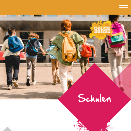
Topmen
#Jub
-
Jungend
und
Beruf
Schulen