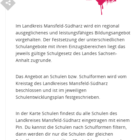
S
e
i
t
e
e
i
l
e
t
n
Im Landkreis Mansfeld-Südharz wird ein regional
ausgeglichenes und leistungsfähiges Bildungsangebot
vorgehalten. Der Festsetzung der unterschiedlichen
Schulangebote mit ihren Einzugsbereichen liegt das
jeweils gültige Schulgesetz des Landes Sachsen-
Anhalt zugrunde.
Das Angebot an Schulen bzw. Schulformen wird vom
Kreistag des Landkreises Mansfeld-Südharz
beschlossen und ist im jeweiligen
Schulentwicklungsplan festgeschrieben.
In der Karte Schulen findest du alle Schulen des
Landkreises Mansfeld-Südharz eingetragen mit einem
Pin. Du kannst die Schulen nach Schulformen filtern,
dann werden dir nur die Schulen der gleichen