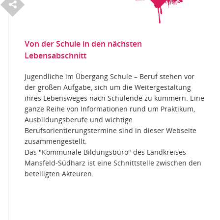
S
e
i
t
e
e
i
l
e
t
n
Von der Schule in den nächsten
Lebensabschnitt
Jugendliche im Übergang Schule – Beruf stehen vor
der großen Aufgabe, sich um die Weitergestaltung
ihres Lebensweges nach Schulende zu kümmern. Eine
ganze Reihe von Informationen rund um Praktikum,
Ausbildungsberufe und wichtige
Berufsorientierungstermine sind in dieser Webseite
zusammengestellt.
Das "Kommunale Bildungsbüro" des Landkreises
Mansfeld-Südharz ist eine Schnittstelle zwischen den
n
beteiligten Akteuren.