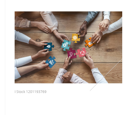
I Stock 1201193769