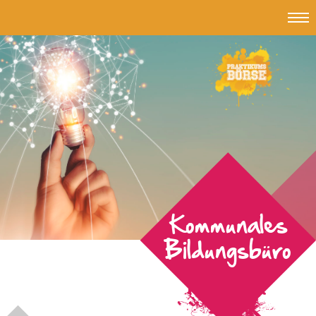
Topmen
#Jub
-
Jungend
und
Beruf
Kommunales
Bildungsbüro