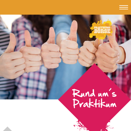
Topmen
#Jub
-
Jungend
und
Beruf
Rund um´s
Praktikum