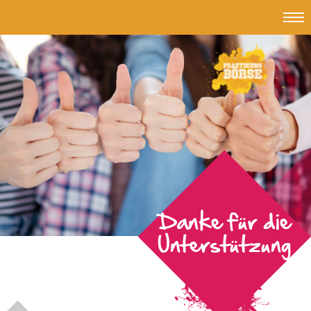
Topmen
#Jub
-
Jungend
und
Beruf
Danke für die
Unterstützung