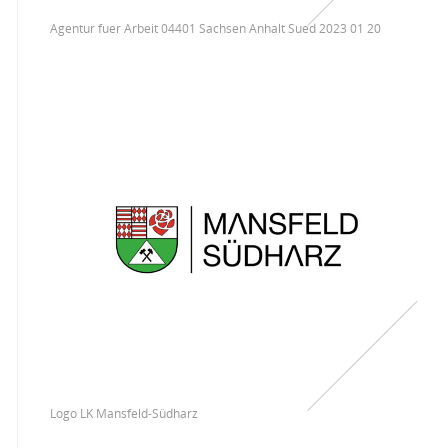
Agentur fuer Arbeit 04401 Sachsen Anhalt Sued 2023 01 20
Logo LK Mansfeld-Südharz