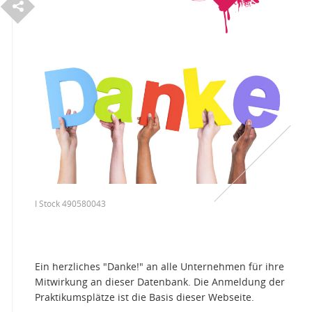
S
e
i
t
e
e
i
l
e
t
n
I Stock 490580043
Ein herzliches "Danke!" an alle Unternehmen für ihre
Mitwirkung an dieser Datenbank. Die Anmeldung der
Praktikumsplätze ist die Basis dieser Webseite.