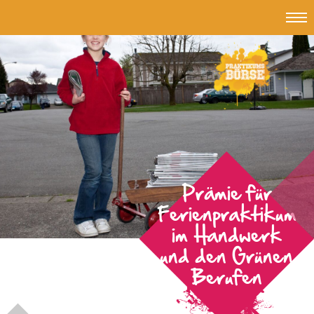
Topmen
#
Jub
-
Jungend
und
Beruf
Prämie für
Ferienpraktikum
im Handwerk
und den Grünen
Berufen