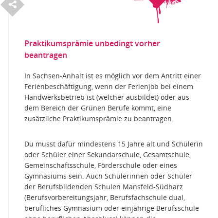
30
S
e
i
t
e
e
i
l
e
JUNI
t
n
Praktikumsprämie unbedingt vorher
beantragen
In Sachsen-Anhalt ist es möglich vor dem Antritt einer
Ferienbeschäftigung, wenn der Ferienjob bei einem
Handwerksbetrieb ist (welcher ausbildet) oder aus
dem Bereich der Grünen Berufe kommt, eine
zusätzliche Praktikumsprämie zu beantragen.
Du musst dafür mindestens 15 Jahre alt und Schülerin
oder Schüler einer Sekundarschule, Gesamtschule,
Gemeinschaftsschule, Förderschule oder eines
Gymnasiums sein. Auch Schülerinnen oder Schüler
der Berufsbildenden Schulen Mansfeld-Südharz
(Berufsvorbereitungsjahr, Berufsfachschule dual,
berufliches Gymnasium oder einjährige Berufsschule